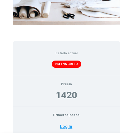
Estado actual
NO INSCRITO
Precio
1420
Primeros pasos
Log In